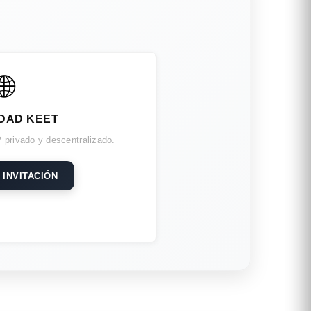
🌐
DAD KEET
 privado y descentralizado.
 INVITACIÓN