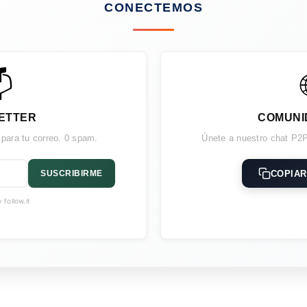
CONECTEMOS

ETTER
COMUNI
 para tu correo. 0 spam.
Únete a nuestro chat P2P
COPIAR
SUSCRIBIRME
follow.it