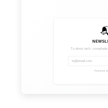

NEWSL
Tu dosis tech, compilada
Powered by 