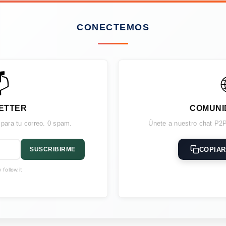
CONECTEMOS

ETTER
COMUNI
 para tu correo. 0 spam.
Únete a nuestro chat P2P
COPIAR
SUSCRIBIRME
follow.it