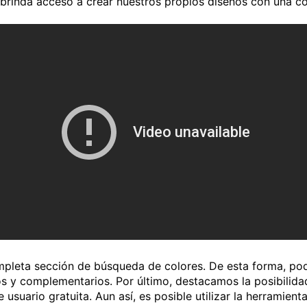
ál brinda acceso a crear nuestros propios diseños con una c
leta sección de búsqueda de colores. De esta forma, podr
s y complementarios. Por último, destacamos la posibilida
suario gratuita. Aun así, es posible utilizar la herramient