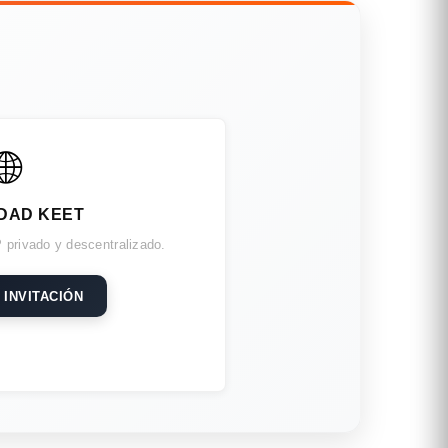
🌐
DAD KEET
 privado y descentralizado.
 INVITACIÓN