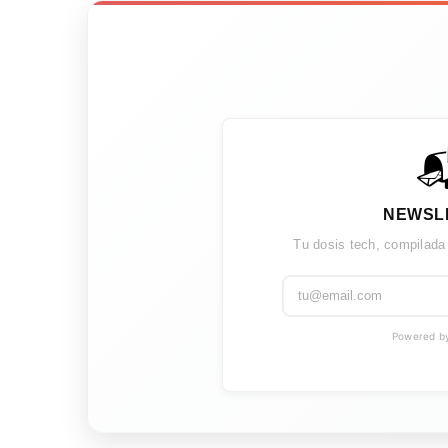

NEWSL
Tu dosis tech, compilada
Powered by 