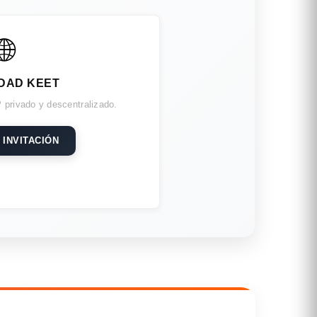
🌐
DAD KEET
 privado y descentralizado.
 INVITACIÓN