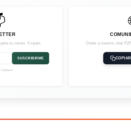

ETTER
COMUNI
 para tu correo. 0 spam.
Únete a nuestro chat P2P
COPIAR
SUSCRIBIRME
follow.it