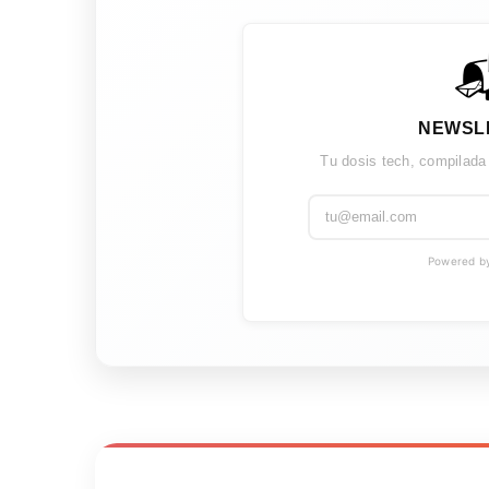

NEWSL
Tu dosis tech, compilada
Powered by 