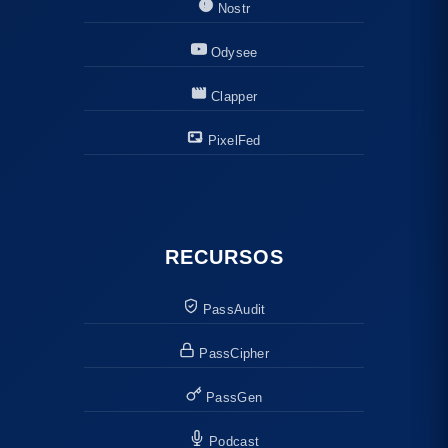
Nostr
Odysee
Clapper
PixelFed
RECURSOS
PassAudit
PassCipher
PassGen
Podcast