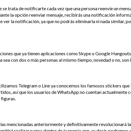
e se trata de notificarte cada vez que una persona reenvíe un mensa
nte la opción reenviar mensaje, recibirás una notificación informán
er la notificación, ya que no podrás eliminarla ni nada similar, por
ciones que ya tienen aplicaciones como Skype o Google Hangouts y 
ya sea con dos o más personas al mismo tiempo, novedad o no, son 
ilizamos Telegram o Line ya conocemos los famosos stickers que 
ertidos, así que los usuarios de WhatsApp no cuentan actualmente co
 figuras.
 las mencionadas anteriormente y definitivamente revolucionará l
itirá realizar pagos dentro de la propia app, es decir, podremos 