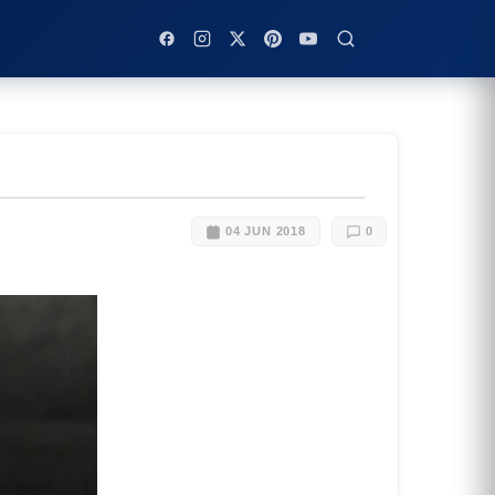
04 JUN 2018
0