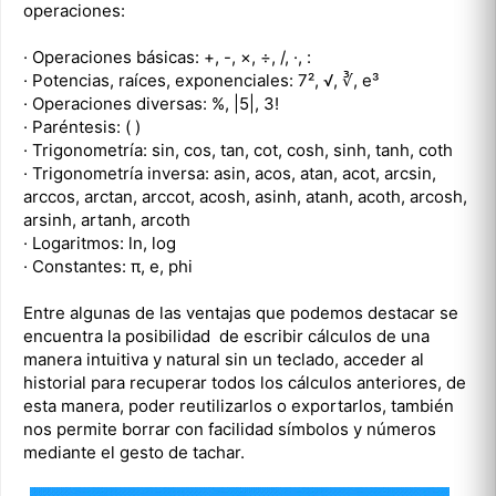
operaciones:
· Operaciones básicas: +, -, ×, ÷, /, ·, :
· Potencias, raíces, exponenciales: 7², √, ∛, e³
· Operaciones diversas: %, |5|, 3!
· Paréntesis: ( )
· Trigonometría: sin, cos, tan, cot, cosh, sinh, tanh, coth
· Trigonometría inversa: asin, acos, atan, acot, arcsin,
arccos, arctan, arccot, acosh, asinh, atanh, acoth, arcosh,
arsinh, artanh, arcoth
· Logaritmos: ln, log
· Constantes: π, e, phi
Entre algunas de las ventajas que podemos destacar se
encuentra la posibilidad de escribir cálculos de una
manera intuitiva y natural sin un teclado, acceder al
historial para recuperar todos los cálculos anteriores, de
esta manera, poder reutilizarlos o exportarlos, también
nos permite borrar con facilidad símbolos y números
mediante el gesto de tachar.