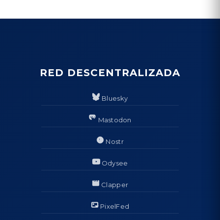
RED DESCENTRALIZADA
Bluesky
Mastodon
Nostr
Odysee
Clapper
PixelFed