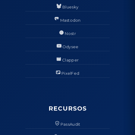
Bluesky
Mastodon
Nostr
Odysee
Clapper
PixelFed
RECURSOS
PassAudit