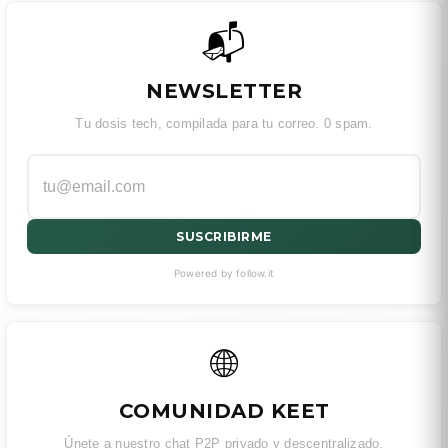
📬
NEWSLETTER
Tu dosis tech, compilada para tu correo. 0 spam.
SUSCRIBIRME
Powered by follow.it
🌐
COMUNIDAD KEET
Únete a nuestro chat P2P privado y descentralizado.