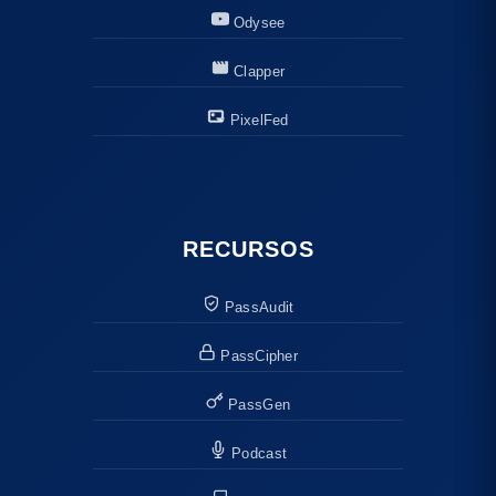
Odysee
Clapper
PixelFed
RECURSOS
PassAudit
PassCipher
PassGen
Podcast