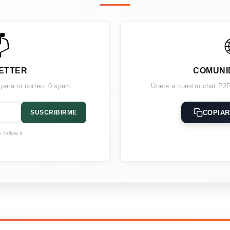

ETTER
COMUNI
 para tu correo. 0 spam.
Únete a nuestro chat P2P
COPIAR
SUSCRIBIRME
follow.it