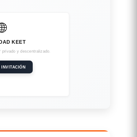
🌐
DAD KEET
 privado y descentralizado.
 INVITACIÓN