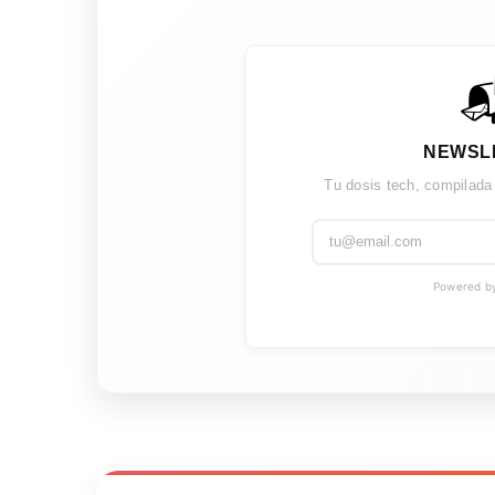

NEWSL
Tu dosis tech, compilada
Powered by 