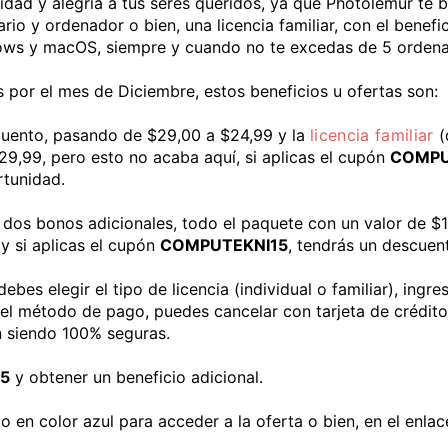
idad y alegría a tus seres queridos, ya que Photolemur te 
ario y ordenador o bien, una licencia familiar, con el benef
dows y macOS, siempre y cuando no te excedas de 5 orden
por el mes de Diciembre, estos beneficios u ofertas son:
uento, pasando de $29,00 a $24,99 y la
licencia familiar
(
29,99, pero esto no acaba aquí, si aplicas el cupón
COMPU
rtunidad.
o a dos bonos adicionales, todo el paquete con un valor de $
 si aplicas el cupón
COMPUTEKNI15
, tendrás un descuent
es elegir el tipo de licencia (individual o familiar), ingres
 el método de pago, puedes cancelar con tarjeta de crédito
n siendo 100% seguras.
5
y obtener un beneficio adicional.
o en color azul para acceder a la oferta o bien, en el enlac