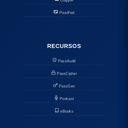
Clapper
PixelFed
RECURSOS
PassAudit
PassCipher
PassGen
Podcast
eBooks