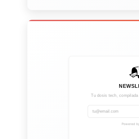

NEWSL
Tu dosis tech, compilada
Powered by 