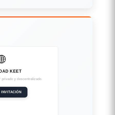
🌐
DAD KEET
 privado y descentralizado.
 INVITACIÓN