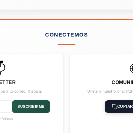
CONECTEMOS

ETTER
COMUNI
 para tu correo. 0 spam.
Únete a nuestro chat P2P
COPIAR
SUSCRIBIRME
follow.it