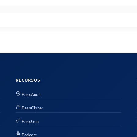
RECURSOS
PassAudit
PassCipher
PassGen
Podcast