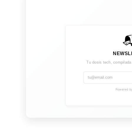

NEWSL
Tu dosis tech, compilada
Powered by 