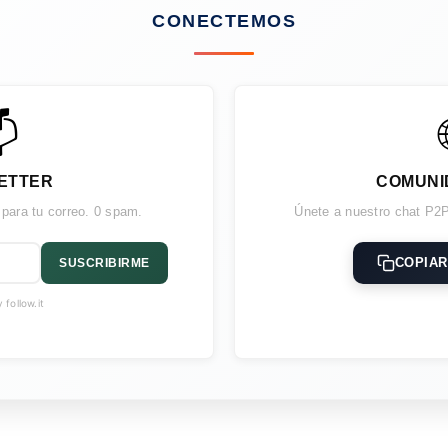
CONECTEMOS

ETTER
COMUNI
 para tu correo. 0 spam.
Únete a nuestro chat P2P
COPIAR
SUSCRIBIRME
follow.it