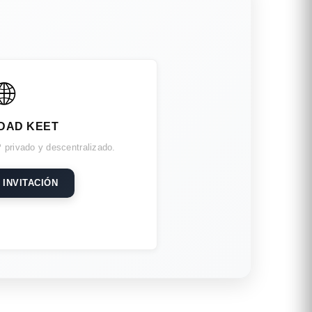
🌐
DAD KEET
 privado y descentralizado.
 INVITACIÓN