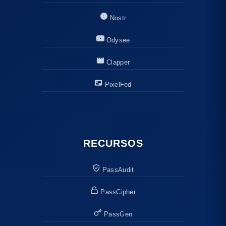
Nostr
Odysee
Clapper
PixelFed
RECURSOS
PassAudit
PassCipher
PassGen