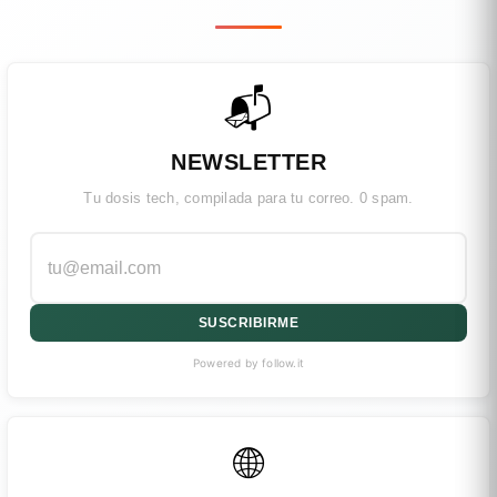
📬
NEWSLETTER
Tu dosis tech, compilada para tu correo. 0 spam.
SUSCRIBIRME
Powered by follow.it
🌐