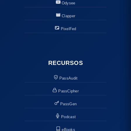
Odysee
Clapper
PixelFed
RECURSOS
PassAudit
PassCipher
PassGen
Podcast
eBooks