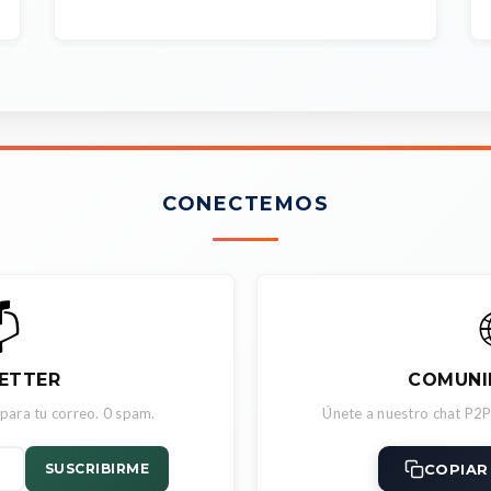
CONECTEMOS

ETTER
COMUNI
 para tu correo. 0 spam.
Únete a nuestro chat P2P
COPIAR
SUSCRIBIRME