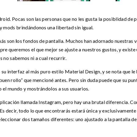
droid. Pocas son las personas que no les gusta la posiblidad de 
y mods brindándonos una libertad sin igual.
más son
l
os fondos de pantalla. Muchos han adornado nuestras 
pre queremos el que mejor se ajuste a nuestros gustos, y existe
 no sabemos ni a cual recurrir.
es su interfaz al más puro estilo Material Design, y se nota que 
e “buen rollo” que mencioné antes. Pero sin duda puede que su pu
o el mundo y mostrándolos a sus usuarios.
plicación llamada Instagram, pero hay una brutal diferencia. C
Es decir, todo lo que encontrarás estará única y exclusivamente 
eleccionar dos tamaños diferentes: uno ajustado a la pantalla 