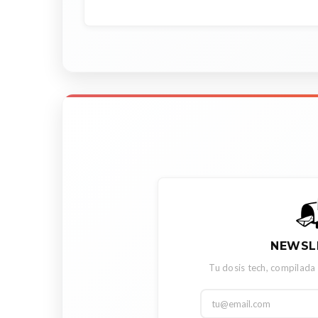

NEWSL
Tu dosis tech, compilada