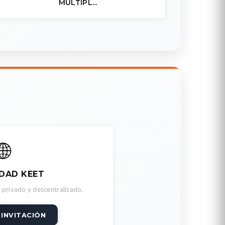
MÚLTIPL...
🌐
DAD KEET
 privado y descentralizado.
 INVITACIÓN