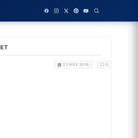
LET
22 NOV 2016
0