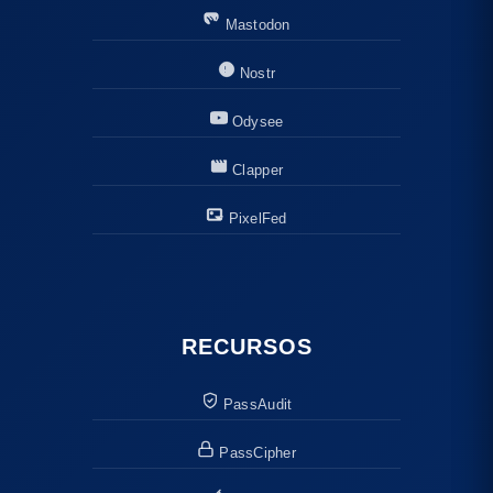
Mastodon
Nostr
Odysee
Clapper
PixelFed
RECURSOS
PassAudit
PassCipher