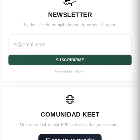
📬
NEWSLETTER
Tu dosis tech, compilada para tu correo. 0 spam.
SUSCRIBIRME
Powered by follow.it
🌐
COMUNIDAD KEET
Únete a nuestro chat P2P privado y descentralizado.