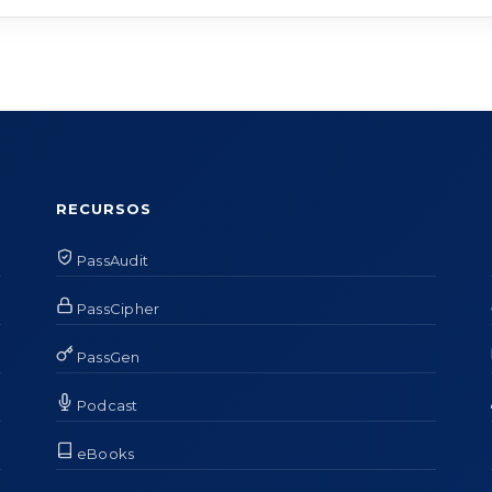
RECURSOS
PassAudit
PassCipher
PassGen
Podcast
eBooks