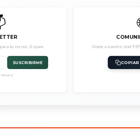

ETTER
COMUNI
 para tu correo. 0 spam.
Únete a nuestro chat P2P
COPIAR
SUSCRIBIRME
follow.it