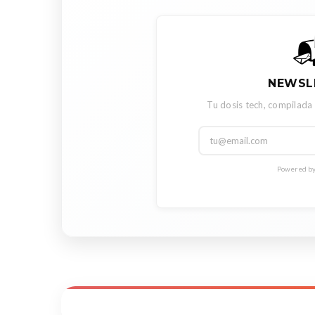

NEWSL
Tu dosis tech, compilada
Powered by 