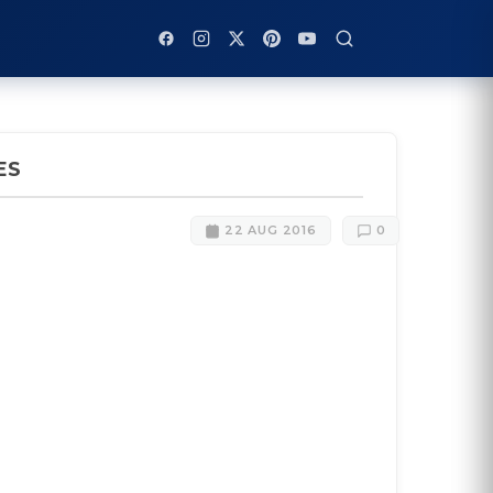
ES
22 AUG 2016
0