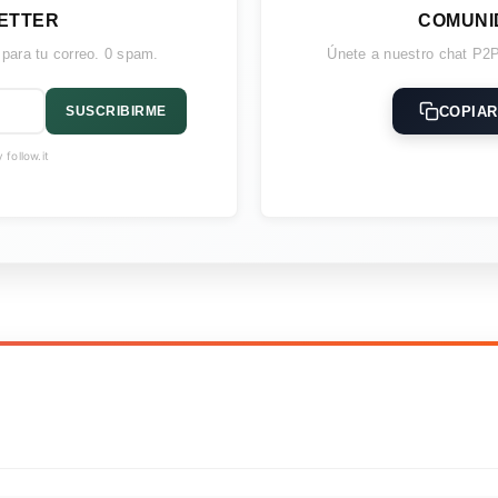
ETTER
COMUNI
 para tu correo. 0 spam.
Únete a nuestro chat P2P
COPIAR
SUSCRIBIRME
follow.it