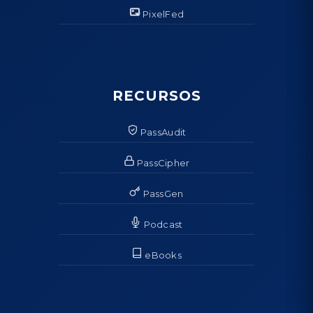
PixelFed
RECURSOS
PassAudit
PassCipher
PassGen
Podcast
eBooks