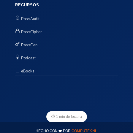
RECURSOS
PassAudit
PassCipher
PassGen
Podcast
eBooks
⏱
1 min de lectura
HECHO CON ❤️ POR
COMPUTEKNI