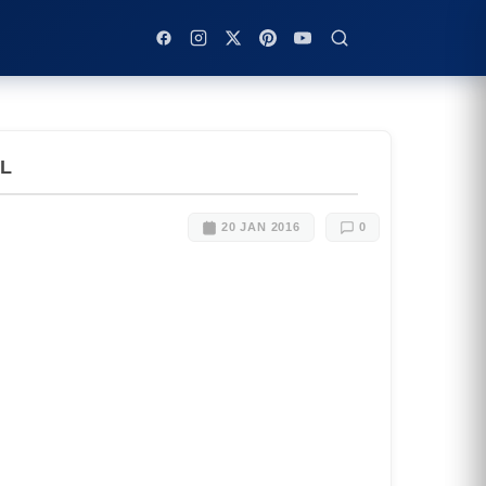
L
20 JAN 2016
0