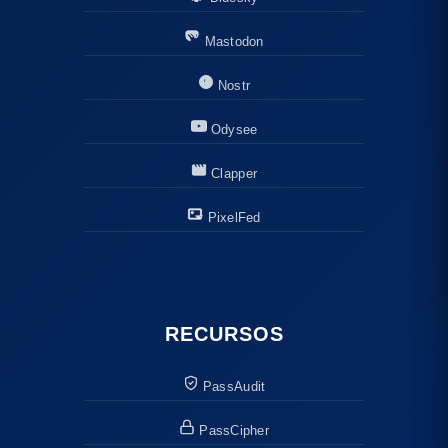
Mastodon
Nostr
Odysee
Clapper
PixelFed
RECURSOS
PassAudit
PassCipher