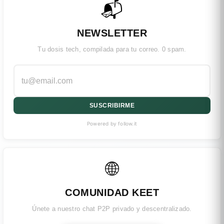
📬
NEWSLETTER
Tu dosis tech, compilada para tu correo. 0 spam.
SUSCRIBIRME
Powered by follow.it
🌐
COMUNIDAD KEET
Únete a nuestro chat P2P privado y descentralizado.