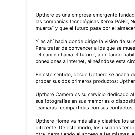
Upthere es una empresa emergente fundada p
las compañías tecnológicas Xerox PARC, NeX
muerta” y que el futuro pasa por el almace
Y es ahí hacia donde dirige la visión de s
Para tratar de convencer a los que se mues
“el camino hacia el futuro”, aportando fiab
conexiones a Internet, alineándose esta cir
En este sentido, desde Upthere se acaba de 
probar sus dos primeros productos: Upth
Upthere Camera es su servicio dedicado al 
sus fotografías en sus memorias o dispositi
“cámaras” compartidas con sus contactos,
Upthere Home va más allá y clasifica los a
diferente. De este modo, los usuarios tendr
otra, permitiendo el acceso a las mismas, es