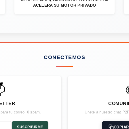
ACELERA SU MOTOR PRIVADO
CONECTEMOS

ETTER
COMUNI
 para tu correo. 0 spam.
Únete a nuestro chat P2P
COPIAR
SUSCRIBIRME