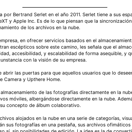
or Bertrand Serlet en el año 2011. Serlet tiene a sus espa
T y Apple Inc. Es de lo que piensan que la sincronización 
namiento de los archivos en la nube.
u empresa, en ofrecer servicios basados en el almacenamient
tran escépticos sobre este camino, les señala que el almac
ilidad, accesibilidad, y escalabilidad de forma asequible, 
cunstancia con la visión de su empresa.
abrir las puertas para que aquellos usuarios que lo deseen
ere Camera y Upthere Home.
almacenamiento de las fotografías directamente en la nube
vos móviles, albergándose directamente en la nube. Además d
 su concepto de álbum colaborativo.
rchivos alojados en la nube en una serie de categorías, vi
án sus fotografías en una pestaña, sus archivos ofimáticos 
o sí, sin posibilidades de edición. La idea es la de converti