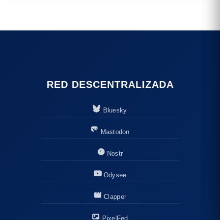
RED DESCENTRALIZADA
Bluesky
Mastodon
Nostr
Odysee
Clapper
PixelFed