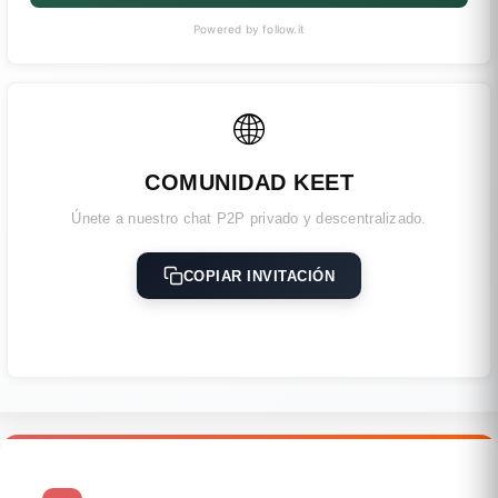
Powered by follow.it
🌐
COMUNIDAD KEET
Únete a nuestro chat P2P privado y descentralizado.
COPIAR INVITACIÓN