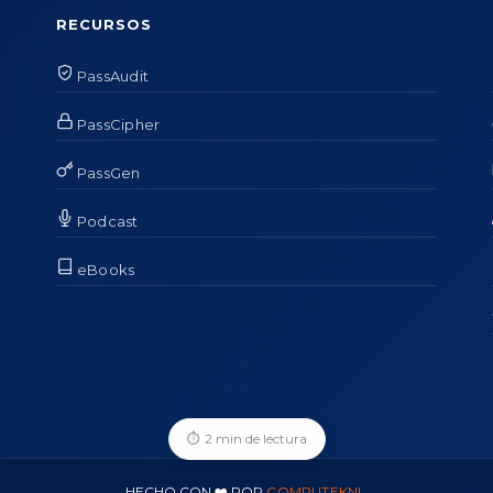
RECURSOS
PassAudit
PassCipher
PassGen
Podcast
eBooks
⏱
2 min de lectura
HECHO CON ❤️ POR
COMPUTEKNI