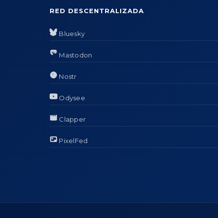
RED DESCENTRALIZADA
Bluesky
Mastodon
Nostr
Odysee
Clapper
PixelFed