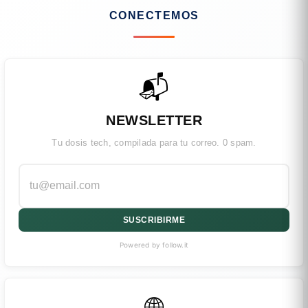
CONECTEMOS
📬
NEWSLETTER
Tu dosis tech, compilada para tu correo. 0 spam.
SUSCRIBIRME
Powered by follow.it
🌐