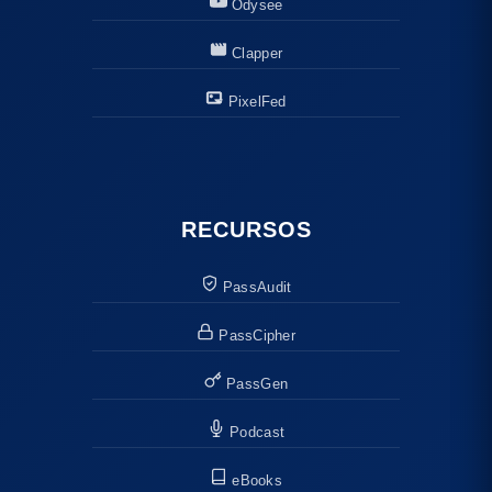
Odysee
Clapper
PixelFed
RECURSOS
PassAudit
PassCipher
PassGen
Podcast
eBooks