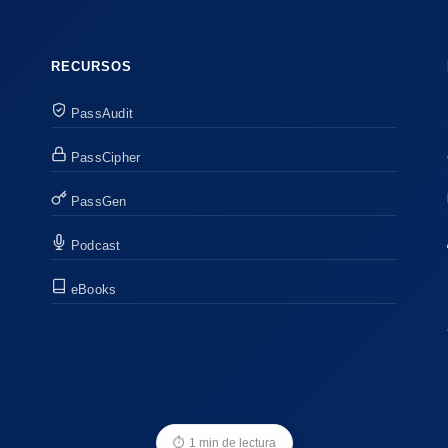
RECURSOS
PassAudit
PassCipher
PassGen
Podcast
eBooks
⏱
1 min de lectura