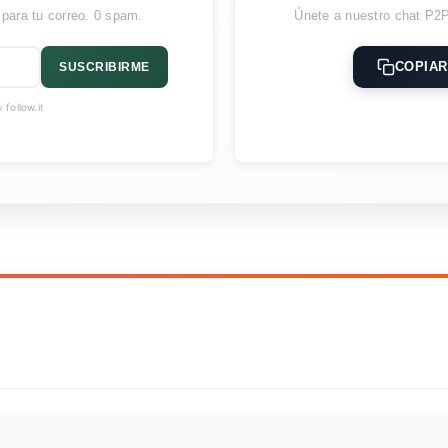
 para tu correo. 0 spam.
Únete a nuestro chat P2P
COPIAR
SUSCRIBIRME
follow.it