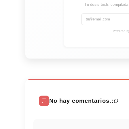
Tu dosis tech, compilada
Powered by 
No hay comentarios.: