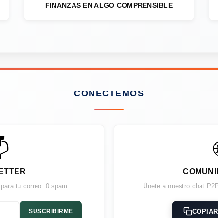
FINANZAS EN ALGO COMPRENSIBLE
CONECTEMOS

ETTER
COMUNI
 para tu correo. 0 spam.
Únete a nuestro chat P2P
COPIAR
SUSCRIBIRME