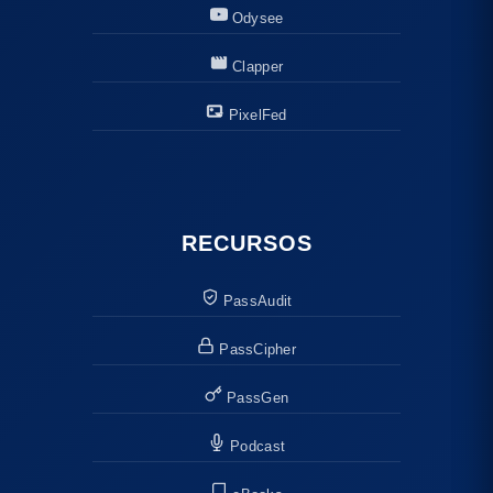
Odysee
Clapper
PixelFed
RECURSOS
PassAudit
PassCipher
PassGen
Podcast