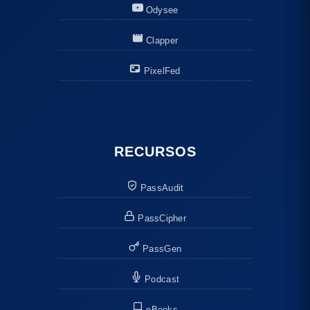
Odysee
Clapper
PixelFed
RECURSOS
PassAudit
PassCipher
PassGen
Podcast
eBooks