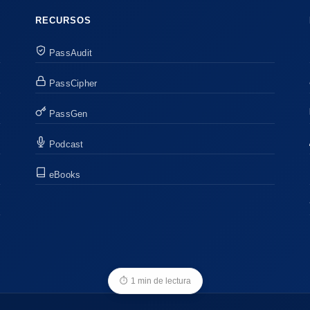
RECURSOS
PassAudit
PassCipher
PassGen
Podcast
eBooks
⏱
1 min de lectura