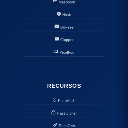
Mastodon
Nostr
Odysee
Clapper
PixelFed
RECURSOS
PassAudit
PassCipher
PassGen