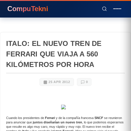
CompuTekni
ITALO: EL NUEVO TREN DE
FERRARI QUE VIAJA A 560
KILÓMETROS POR HORA
25 APR 2012
0
Cuando los presidentes de
Ferrari
y de la compañía francesa
SNCF
se reunieron
para anunciar que
juntos diseñarían un nuevo tren
, lo que podemos esperarnos
que resulte es algo muy caro, muy rápido y muy rojo. El nuevo tren recibe el