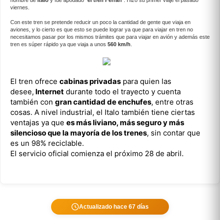
nombre de
Italo
y fue apodado “
el tren Ferrari
“. Hizo su primer viaje el pasado
viernes.
Con este tren se pretende reducir un poco la cantidad de gente que viaja en
aviones, y lo cierto es que esto se puede lograr ya que para viajar en tren no
necesitamos pasar por los mismos trámites que para viajar en avión y además este
tren es súper rápido ya que viaja a unos
560 km/h
.
El tren ofrece
cabinas privadas
para quien las
desee,
Internet
durante todo el trayecto y cuenta
también con
gran cantidad de enchufes
, entre otras
cosas. A nivel industrial, el Italo también tiene ciertas
ventajas ya que
es más liviano, más seguro y más
silencioso que la mayoría de los trenes
, sin contar que
es un 98% reciclable.
El servicio oficial comienza el próximo 28 de abril.
Actualizado hace 67 días