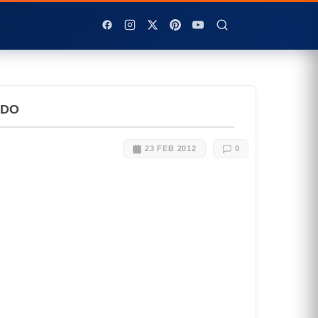
IDO
23 FEB 2012
0