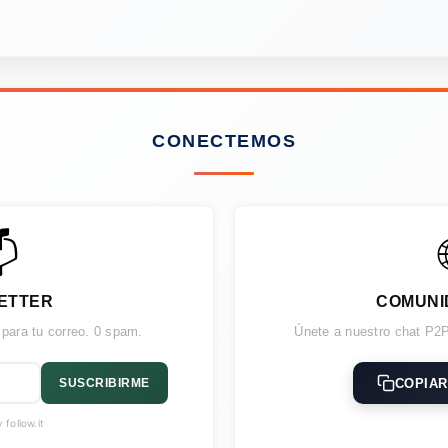
CONECTEMOS

ETTER
COMUNI
 para tu correo. 0 spam.
Únete a nuestro chat P2P
COPIAR
SUSCRIBIRME
follow.it