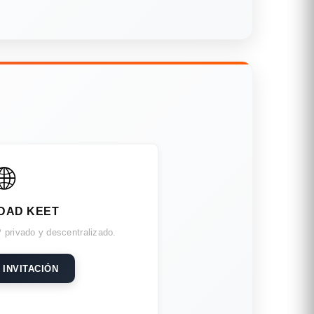
🌐
DAD KEET
 privado y descentralizado.
 INVITACIÓN