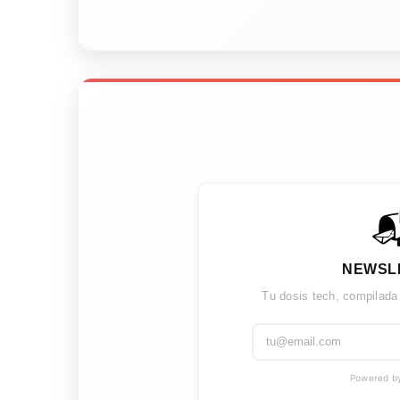

NEWSL
Tu dosis tech, compilada
Powered by 