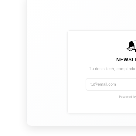

NEWSL
Tu dosis tech, compilada
Powered by 