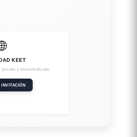
🌐
DAD KEET
 privado y descentralizado.
 INVITACIÓN