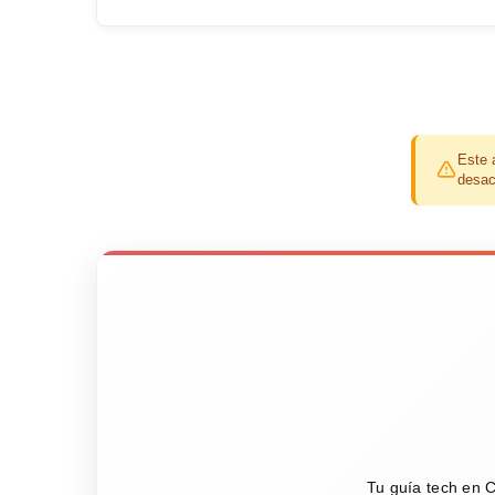
Este 
desac
Tu guía tech en C