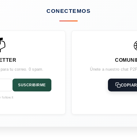
CONECTEMOS

ETTER
COMUNI
 para tu correo. 0 spam.
Únete a nuestro chat P2P
COPIAR
SUSCRIBIRME
follow.it