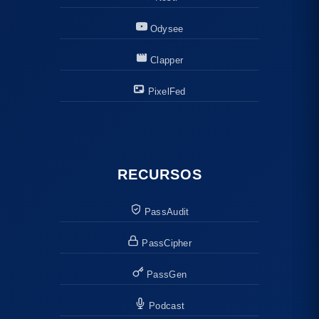
Odysee
Clapper
PixelFed
RECURSOS
PassAudit
PassCipher
PassGen
Podcast