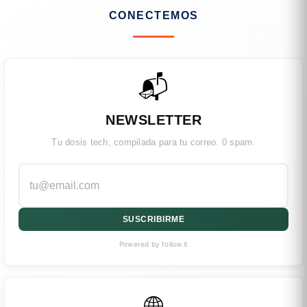
CONECTEMOS
📬
NEWSLETTER
Tu dosis tech, compilada para tu correo. 0 spam.
SUSCRIBIRME
Powered by follow.it
🌐