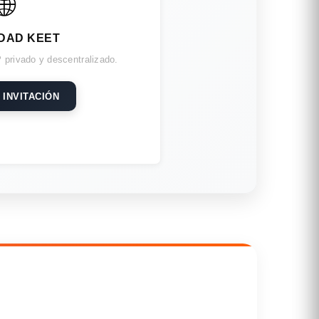
🌐
DAD KEET
 privado y descentralizado.
 INVITACIÓN