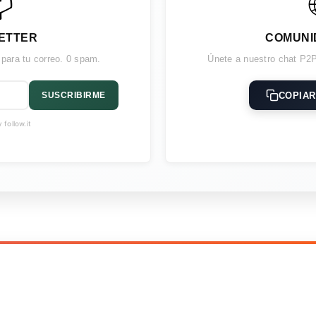

ETTER
COMUNI
 para tu correo. 0 spam.
Únete a nuestro chat P2P
COPIAR
SUSCRIBIRME
follow.it