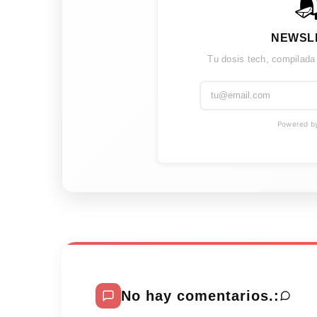

NEWSL
Tu dosis tech, compilada
Powered by 
No hay comentarios.: