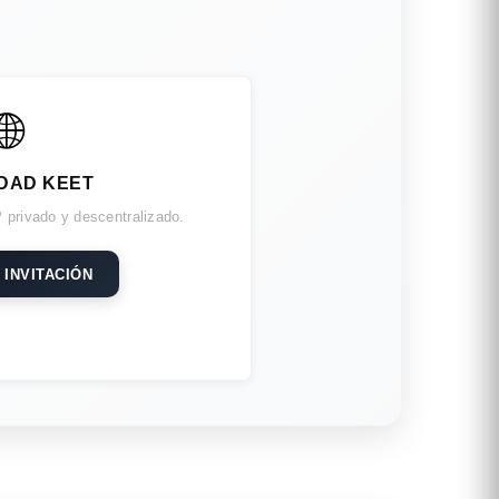
🌐
DAD KEET
 privado y descentralizado.
 INVITACIÓN