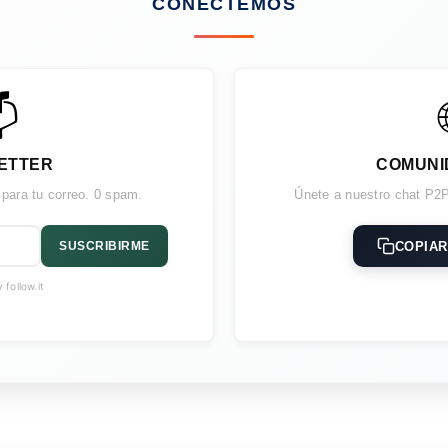
CONECTEMOS

ETTER
COMUNI
 para tu correo. 0 spam.
Únete a nuestro chat P2P
COPIAR
SUSCRIBIRME
follow.it