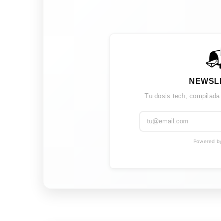

NEWSL
Tu dosis tech, compilada
Powered by 